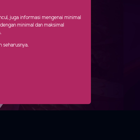
uncul, juga informasi mengenai minimal
i dengan minimal dan maksimal
.
h seharusnya.