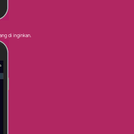
ang di inginkan.