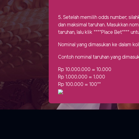
5. Setelah memilih odds number, silah
dan maksimal taruhan. Masukkan nomi
taruhan, lalu klik """"Place Bet"""" u
Nominal yang dimasukan ke dalam kolo
Contoh nominal taruhan yang dimasuk
Rp 10.000.000 = 10.000
Rp 1.000.000 = 1.000
Rp 100.000 = 100""