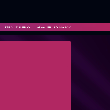
RTP SLOT AMERGG
JADWAL PIALA DUNIA 2026