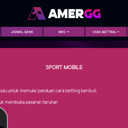
JADWAL BANK
INFO
CARA BETTING
SPORT MOBILE
ahulu untuk memulai panduan cara betting berikut:
ntuk membuka pasaran taruhan