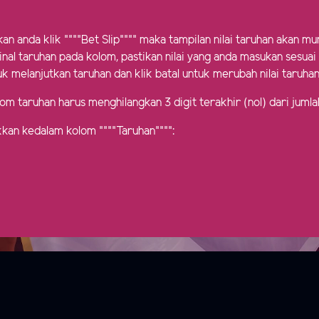
kan anda klik """"Bet Slip"""" maka tampilan nilai taruhan akan m
nal taruhan pada kolom, pastikan nilai yang anda masukan sesua
ntuk melanjutkan taruhan dan klik batal untuk merubah nilai taruhan
m taruhan harus menghilangkan 3 digit terakhir (nol) dari jumla
kan kedalam kolom """"Taruhan"""":