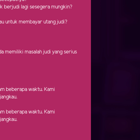
uk berjudi lagi sesegera mungkin?
au untuk membayar utang judi?
memiliki masalah judi yang serius
lam beberapa waktu. Kami
jangkau.
lam beberapa waktu. Kami
jangkau.