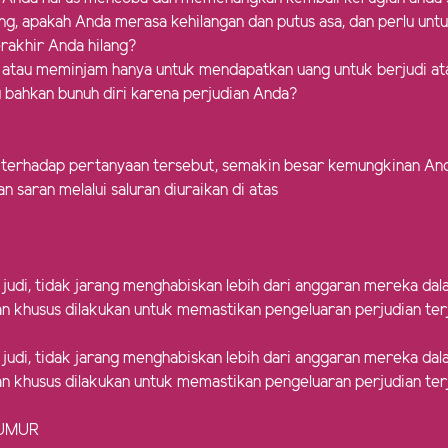
ang, apakah Anda merasa kehilangan dan putus asa, dan perlu unt
erakhir Anda hilang?
 atau meminjam hanya untuk mendapatkan uang untuk berjudi at
 bahkan bunuh diri karena perjudian Anda?
terhadap pertanyaan tersebut, semakin besar kemungkinan Anda 
 saran melalui saluran diuraikan di atas
judi, tidak jarang menghabiskan lebih dari anggaran mereka da
 khusus dilakukan untuk memastikan pengeluaran perjudian ter
judi, tidak jarang menghabiskan lebih dari anggaran mereka da
 khusus dilakukan untuk memastikan pengeluaran perjudian ter
 UMUR