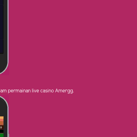
alam permainan live casino Amergg.