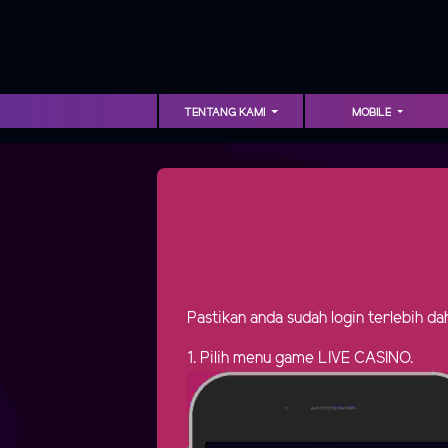
TENTANG KAMI
MOBILE
Pastikan anda sudah login terlebih d
1. Pilih menu game LIVE CASINO.