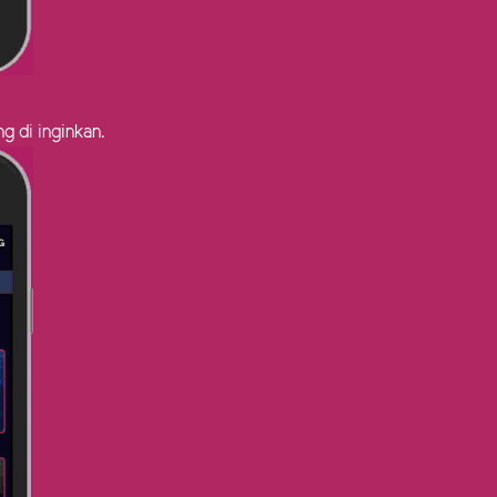
ng di inginkan.