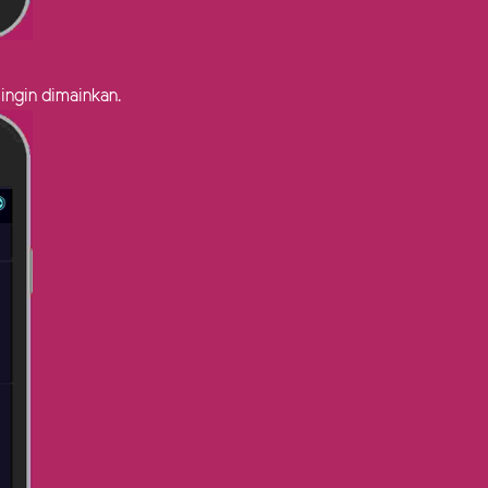
ingin dimainkan.