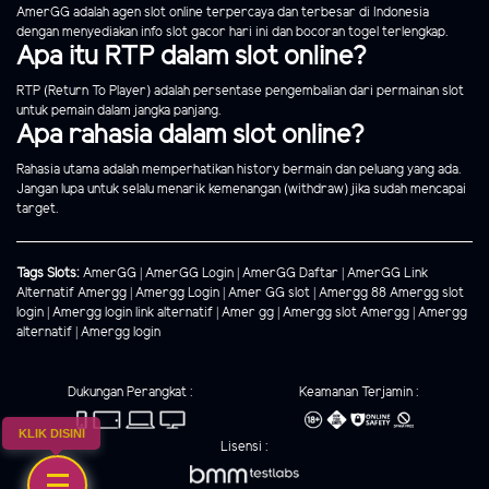
AmerGG adalah agen slot online terpercaya dan terbesar di Indonesia
dengan menyediakan info slot gacor hari ini dan bocoran togel terlengkap.
Apa itu RTP dalam slot online?
RTP (Return To Player) adalah persentase pengembalian dari permainan slot
untuk pemain dalam jangka panjang.
Apa rahasia dalam slot online?
Rahasia utama adalah memperhatikan history bermain dan peluang yang ada.
Jangan lupa untuk selalu menarik kemenangan (withdraw) jika sudah mencapai
target.
Tags Slots:
AmerGG
|
AmerGG Login
|
AmerGG Daftar
|
AmerGG Link
Alternatif
Amergg
|
Amergg Login
|
Amer GG slot
|
Amergg 88
Amergg slot
login
|
Amergg login link alternatif
|
Amer gg
|
Amergg slot
Amergg
|
Amergg
alternatif
|
Amergg login
Dukungan Perangkat :
Keamanan Terjamin :
KLIK DISINI
Lisensi :