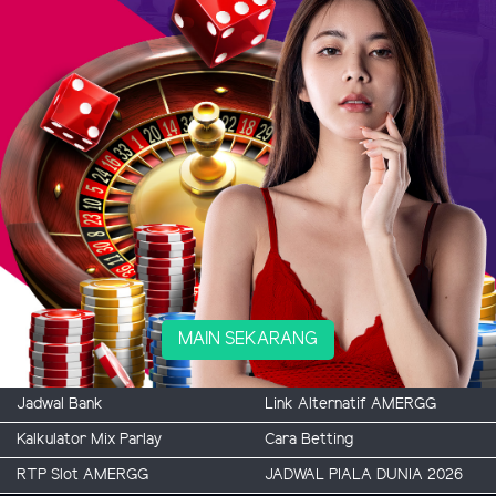
MAIN SEKARANG
Jadwal Bank
Link Alternatif AMERGG
Kalkulator Mix Parlay
Cara Betting
RTP Slot AMERGG
JADWAL PIALA DUNIA 2026