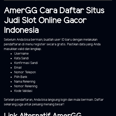
AmerGG Cara Daftar Situs
Judi Slot Online Gacor
Indonesia
Sebelum Anda bisa bermain, buatlah user ID baru dengan melakukan
pendaftaran di menu register secara gratis. Pastikan data yang Anda
masukkan valid dan lengkap.
Username
Kata Sandi
Konfirmasi Sandi
Email
Nomor Telepon
Pilih Bank
Nama Rekening
Nomor Rekening
Kode Validasi
Setelah pendaftaran, Anda bisa langsung login dan mulai bermain. Daftar
sekarang juga untuk peluang menang besar!