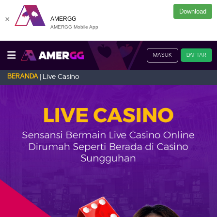
Download
×
AMERGG
AMERGG Mobile App
MASUK
DAFTAR
BERANDA
Live Casino